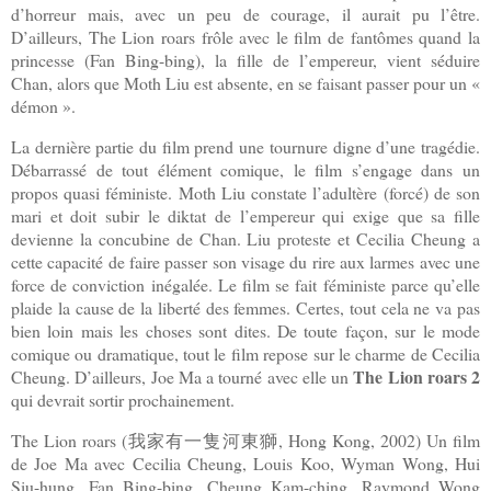
d’horreur mais, avec un peu de courage, il aurait pu l’être.
D’ailleurs, The Lion roars frôle avec le film de fantômes quand la
princesse (Fan Bing-bing), la fille de l’empereur, vient séduire
Chan, alors que Moth Liu est absente, en se faisant passer pour un «
démon ».
La dernière partie du film prend une tournure digne d’une tragédie.
Débarrassé de tout élément comique, le film s’engage dans un
propos quasi féministe. Moth Liu constate l’adultère (forcé) de son
mari et doit subir le diktat de l’empereur qui exige que sa fille
devienne la concubine de Chan. Liu proteste et Cecilia Cheung a
cette capacité de faire passer son visage du rire aux larmes avec une
force de conviction inégalée. Le film se fait féministe parce qu’elle
plaide la cause de la liberté des femmes. Certes, tout cela ne va pas
bien loin mais les choses sont dites. De toute façon, sur le mode
comique ou dramatique, tout le film repose sur le charme de Cecilia
The Lion roars 2
Cheung. D’ailleurs, Joe Ma a tourné avec elle un
qui devrait sortir prochainement.
The Lion roars (
, Hong Kong, 2002) Un film
我家有一隻河東獅
de Joe Ma avec Cecilia Cheung, Louis Koo, Wyman Wong, Hui
Siu-hung, Fan Bing-bing, Cheung Kam-ching, Raymond Wong