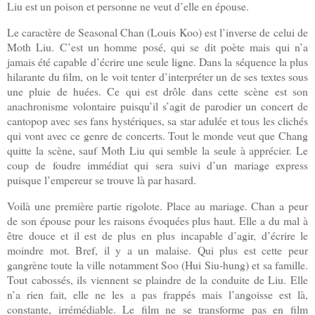
Liu est un poison et personne ne veut d’elle en épouse.
Le caractère de Seasonal Chan (Louis Koo) est l’inverse de celui de
Moth Liu. C’est un homme posé, qui se dit poète mais qui n’a
jamais été capable d’écrire une seule ligne. Dans la séquence la plus
hilarante du film, on le voit tenter d’interpréter un de ses textes sous
une pluie de huées. Ce qui est drôle dans cette scène est son
anachronisme volontaire puisqu’il s’agit de parodier un concert de
cantopop avec ses fans hystériques, sa star adulée et tous les clichés
qui vont avec ce genre de concerts. Tout le monde veut que Chang
quitte la scène, sauf Moth Liu qui semble la seule à apprécier. Le
coup de foudre immédiat qui sera suivi d’un mariage express
puisque l’empereur se trouve là par hasard.
Voilà une première partie rigolote. Place au mariage. Chan a peur
de son épouse pour les raisons évoquées plus haut. Elle a du mal à
être douce et il est de plus en plus incapable d’agir, d’écrire le
moindre mot. Bref, il y a un malaise. Qui plus est cette peur
gangrène toute la ville notamment Soo (Hui Siu-hung) et sa famille.
Tout cabossés, ils viennent se plaindre de la conduite de Liu. Elle
n’a rien fait, elle ne les a pas frappés mais l’angoisse est là,
constante, irrémédiable. Le film ne se transforme pas en film