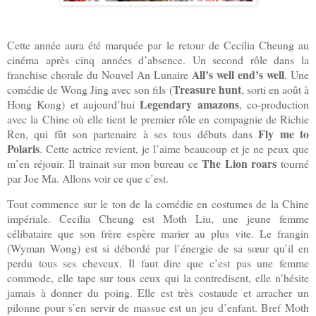
Cette année aura été marquée par le retour de Cecilia Cheung au
cinéma après cinq années d’absence. Un second rôle dans la
All’s well end’s well
franchise chorale du Nouvel An Lunaire
. Une
Treasure hunt
comédie de Wong Jing avec son fils (
, sorti en août à
Legendary amazons
Hong Kong) et aujourd’hui
, co-production
avec la Chine où elle tient le premier rôle en compagnie de Richie
Fly me to
Ren, qui fût son partenaire à ses tous débuts dans
Polaris
. Cette actrice revient, je l’aime beaucoup et je ne peux que
The Lion roars
m’en réjouir. Il trainait sur mon bureau ce
tourné
par Joe Ma. Allons voir ce que c’est.
Tout commence sur le ton de la comédie en costumes de la Chine
impériale. Cecilia Cheung est Moth Liu, une jeune femme
célibataire que son frère espère marier au plus vite. Le frangin
(Wyman Wong) est si débordé par l’énergie de sa sœur qu’il en
perdu tous ses cheveux. Il faut dire que c’est pas une femme
commode, elle tape sur tous ceux qui la contredisent, elle n’hésite
jamais à donner du poing. Elle est très costaude et arracher un
pilonne pour s’en servir de massue est un jeu d’enfant. Bref Moth